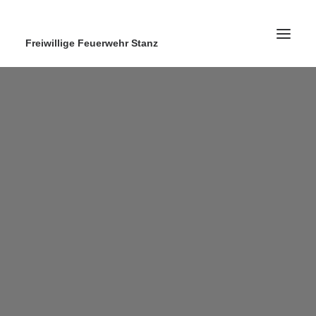
Freiwillige Feuerwehr Stanz
Home
News
Ausrüstung
Ausbildung
Kontakt
Search