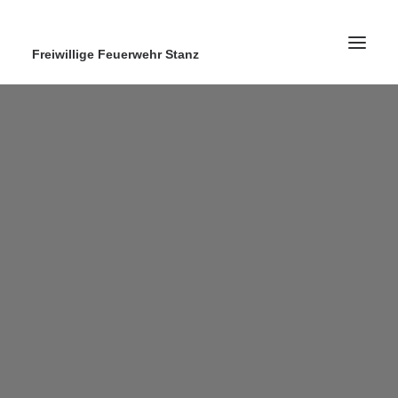
Freiwillige Feuerwehr Stanz
Home
News
Ausrüstung
Ausbildung
Kontakt
Search