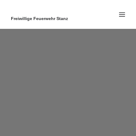
Freiwillige Feuerwehr Stanz
Home
News
Ausrüstung
Ausbildung
Kontakt
Search