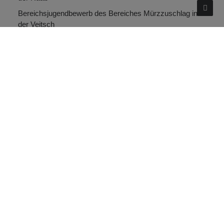
Bereichsjugendbewerb des Bereiches Mürzzuschlag in
der Veitsch
Waldbrand nach Blitzschlag im Possegg
Motorradunfall Stanz im Mürztal
ARCHIV
Juli 2026
Juni 2026
Mai 2026
April 2026
März 2026
Februar 2026
Januar 2026