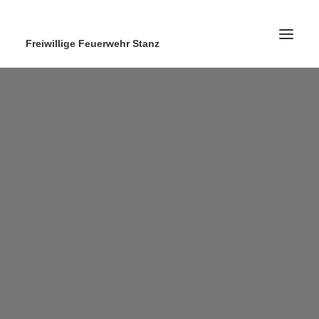
Freiwillige Feuerwehr Stanz
Home
News
Ausrüstung
Ausbildung
Kontakt
Search