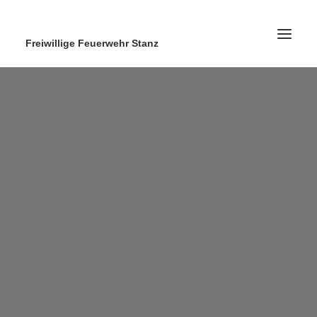
Freiwillige Feuerwehr Stanz
Home
News
Ausrüstung
Ausbildung
Kontakt
Search