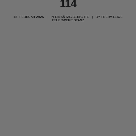
114
18. FEBRUAR 2026
|
IN
EINSÄTZE/BERICHTE
|
BY
FREIWILLIGE
FEUERWEHR STANZ