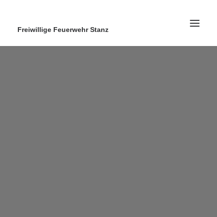
Freiwillige Feuerwehr Stanz
Home
News
Ausrüstung
Ausbildung
Kontakt
Search