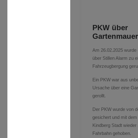
PKW über
Gartenmauer 
Am 26.02.2025 wurde 
über Stillen Alarm zu e
Fahrzeugbergung geru
Ein PKW war aus unb
Ursache über eine Ga
gerollt.
Der PKW wurde von d
gesichert und mit dem
Kindberg Stadt wieder 
Fahrbahn gehoben.