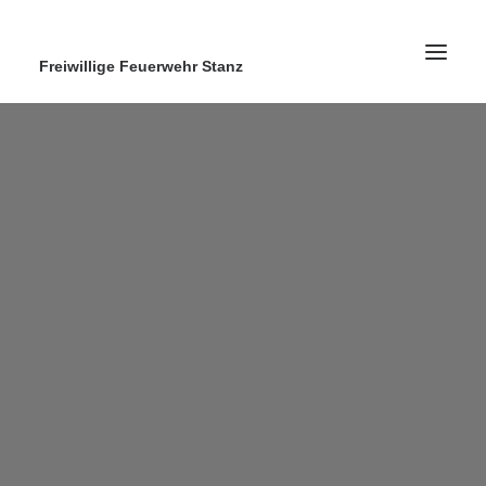
Freiwillige Feuerwehr Stanz
Home
News
Ausrüstung
Ausbildung
Kontakt
Search