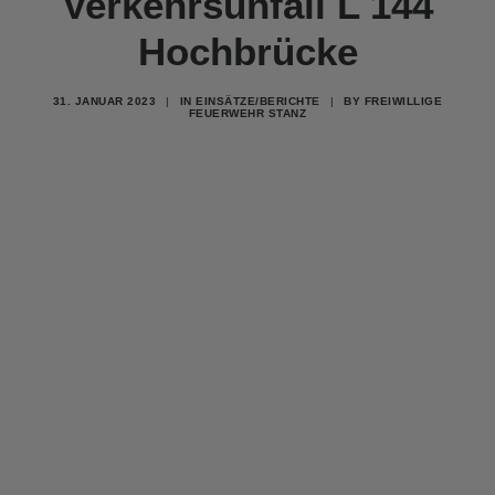
Verkehrsunfall L 144
Hochbrücke
31. JANUAR 2023
|
IN
EINSÄTZE/BERICHTE
|
BY
FREIWILLIGE
FEUERWEHR STANZ