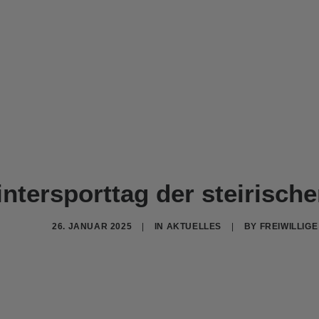
ntersporttag der steirisch
26. JANUAR 2025
|
IN
AKTUELLES
|
BY
FREIWILLIG