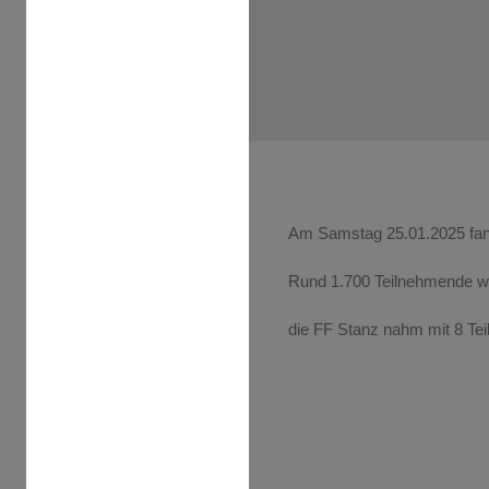
Am Samstag 25.01.2025 fand
Rund 1.700 Teilnehmende w
die FF Stanz nahm mit 8 Tei