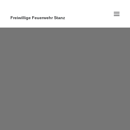
Freiwillige Feuerwehr Stanz
Home
News
Ausrüstung
Ausbildung
Kontakt
Search