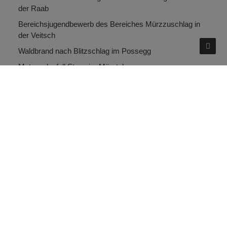
der Raab
Bereichsjugendbewerb des Bereiches Mürzzuschlag in
der Veitsch
Waldbrand nach Blitzschlag im Possegg
Motorradunfall Stanz im Mürztal
ARCHIV
Juli 2026
Juni 2026
Mai 2026
April 2026
März 2026
Februar 2026