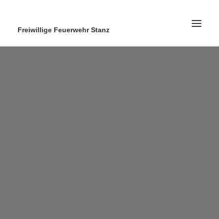
Freiwillige Feuerwehr Stanz
Home
News
Ausrüstung
Ausbildung
Kontakt
Search