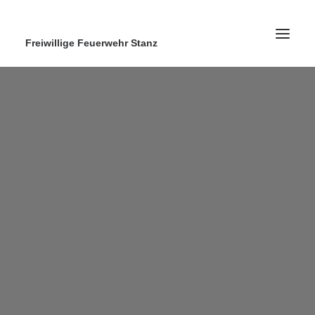
Freiwillige Feuerwehr Stanz
Home
News
Ausrüstung
Ausbildung
Kontakt
Search